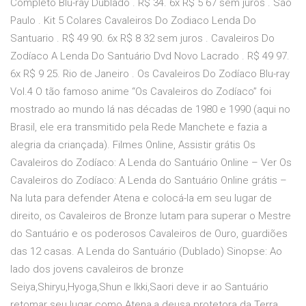
Completo Blu-ray Dublado . R$ 34. 6x R$ 5 67 sem juros . São
Paulo . Kit 5 Colares Cavaleiros Do Zodiaco Lenda Do
Santuario . R$ 49 90. 6x R$ 8 32 sem juros . Cavaleiros Do
Zodíaco A Lenda Do Santuário Dvd Novo Lacrado . R$ 49 97.
6x R$ 9 25. Rio de Janeiro . Os Cavaleiros Do Zodíaco Blu-ray
Vol.4 O tão famoso anime “Os Cavaleiros do Zodíaco” foi
mostrado ao mundo lá nas décadas de 1980 e 1990 (aqui no
Brasil, ele era transmitido pela Rede Manchete e fazia a
alegria da criançada). Filmes Online, Assistir grátis Os
Cavaleiros do Zodíaco: A Lenda do Santuário Online – Ver Os
Cavaleiros do Zodíaco: A Lenda do Santuário Online grátis –
Na luta para defender Atena e colocá-la em seu lugar de
direito, os Cavaleiros de Bronze lutam para superar o Mestre
do Santuário e os poderosos Cavaleiros de Ouro, guardiões
das 12 casas. A Lenda do Santuário (Dublado) Sinopse: Ao
lado dos jovens cavaleiros de bronze
Seiya,Shiryu,Hyoga,Shun e Ikki,Saori deve ir ao Santuário
retomar seu lugar como Atena,a deusa protetora da Terra.